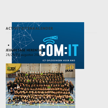
Dames
Dames A
Dames B
ACTIVITEITENKALENDER
Dames C
Dames D
JEUGDSTAGE HERENTALS
Dames E
28/29/30 augustus 2026
Dames F
Heren
Heren A
Heren B
Heren C