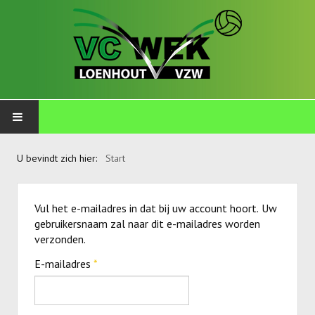
PLOEGEN
U bevindt zich hier:
Start
Talents
Vul het e-mailadres in dat bij uw account hoort. Uw
Wekkids
gebruikersnaam zal naar dit e-mailadres worden
verzonden.
Jongens U11-A
E-mailadres
*
Jongens U11-B
Jongens U11-C