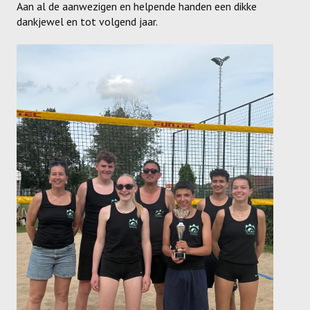
Aan al de aanwezigen en helpende handen een dikke
Dames
dankjewel en tot volgend jaar.
Dames A
Dames B
Dames C
Dames D
Dames E
Dames F
Heren
Heren A
Heren B
Heren C