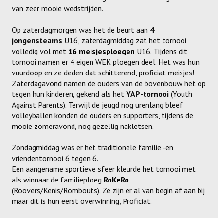
van zeer mooie wedstrijden.
Meisjes U11-D
Meisjes U11 E
Op zaterdagmorgen was het de beurt aan
4
jongensteams
U16, zaterdagmiddag zat het tornooi
Meisjes U13-A
volledig vol met
16 meisjesploegen
U16. Tijdens dit
tornooi namen er 4 eigen WEK ploegen deel. Het was hun
Meisjes U13-B
vuurdoop en ze deden dat schitterend, proficiat meisjes!
Zaterdagavond namen de ouders van de bovenbouw het op
Meisjes U13-C
tegen hun kinderen, gekend als het
YAP-tornooi
(Youth
Against Parents). Terwijl de jeugd nog urenlang bleef
Jongens U15
volleyballen konden de ouders en supporters, tijdens de
mooie zomeravond, nog gezellig nakletsen.
Meisjes U15-A
Zondagmiddag was er het traditionele familie -en
Meisjes U15-B
vriendentornooi 6 tegen 6.
Jongens U17
Een aangename sportieve sfeer kleurde het tornooi met
als winnaar de familieploeg
RoKeRo
Meisjes U17-A
(Roovers/Kenis/Rombouts). Ze zijn er al van begin af aan bij
maar dit is hun eerst overwinning, Proficiat.
Meisjes U17-B