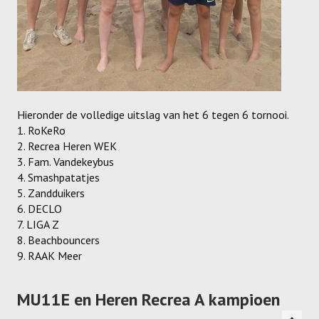
Recrea
Dames Recrea A
Dames Recrea B
Dames Recrea C
Hieronder de volledige uitslag van het 6 tegen 6 tornooi.
Heren Recrea A
1. RoKeRo
2. Recrea Heren WEK
Heren Recrea B
3. Fam. Vandekeybus
4. Smashpatatjes
Heren Recrea C
5. Zandduikers
6. DECLO
KALENDER
7. LIGA Z
8. Beachbouncers
CONTACT
9. RAAK Meer
GESCHIEDENIS
MU11E en Heren Recrea A kampioen