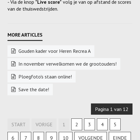
- Via de knop
"Live score"
volg je van op afstand de scores
van de thuiswedstrijden.
Gouden kader voor Heren Recrea A
In november verwelkomen we de grootouders!
Ploegfoto's staan online!
Save the date!
Pagina 1 van 12
START
VORIGE
1
2
3
4
5
6
7
8
9
10
VOLGENDE
EINDE