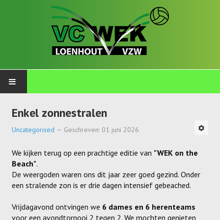
PLOEGEN
Enkel zonnestralen
Talents
Uncategorised
Geschreven: 01 juni 2026
Wekkids
We kijken terug op een prachtige editie van
"WEK on the
Beach"
.
Jongens U11-A
De weergoden waren ons dit jaar zeer goed gezind. Onder
een stralende zon is er drie dagen intensief gebeached.
Jongens U11-B
Vrijdagavond ontvingen we
6 dames en 6 herenteams
Jongens U11-C
voor een avondtornooi 2 tegen 2. We mochten genieten