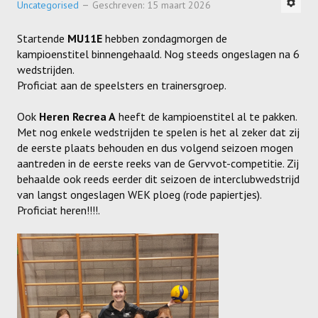
Uncategorised
Geschreven: 15 maart 2026
SPONSORS
Startende
MU11E
hebben zondagmorgen de
ACTIVITEITEN
kampioenstitel binnengehaald. Nog steeds ongeslagen na 6
wedstrijden.
JEUGDSTAGE
Proficiat aan de speelsters en trainersgroep.
WEK-BBQ
Ook
Heren Recrea A
heeft de kampioenstitel al te pakken.
Met nog enkele wedstrijden te spelen is het al zeker dat zij
WINTER WEEKEND
de eerste plaats behouden en dus volgend seizoen mogen
aantreden in de eerste reeks van de Gervvot-competitie. Zij
JEUGDDAG
behaalde ook reeds eerder dit seizoen de interclubwedstrijd
BEACHVOLLEY
van langst ongeslagen WEK ploeg (rode papiertjes).
Proficiat heren!!!!.
DOCUMENTEN
CLUBSHOP
LIVE SCORE