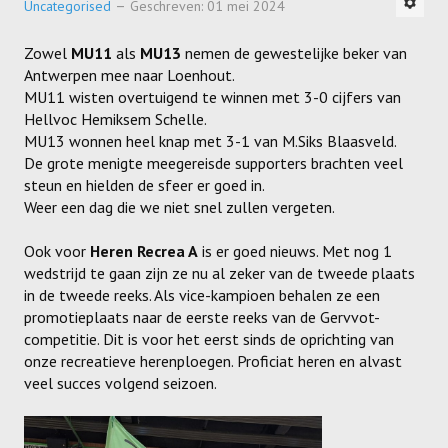
Uncategorised
Geschreven: 01 mei 2024
Dames
Zowel
MU11
als
MU13
nemen de gewestelijke beker van
Dames A
Antwerpen mee naar Loenhout.
MU11 wisten overtuigend te winnen met 3-0 cijfers van
Dames B
Hellvoc Hemiksem Schelle.
MU13 wonnen heel knap met 3-1 van M.Siks Blaasveld.
Dames C
De grote menigte meegereisde supporters brachten veel
Dames D
steun en hielden de sfeer er goed in.
Weer een dag die we niet snel zullen vergeten.
Dames E
Ook voor
Heren Recrea A
is er goed nieuws. Met nog 1
Dames F
wedstrijd te gaan zijn ze nu al zeker van de tweede plaats
in de tweede reeks. Als vice-kampioen behalen ze een
Heren
promotieplaats naar de eerste reeks van de Gervvot-
competitie. Dit is voor het eerst sinds de oprichting van
Heren A
onze recreatieve herenploegen. Proficiat heren en alvast
veel succes volgend seizoen.
Heren B
Heren C