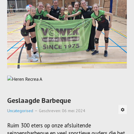
SPONSORS
ACTIVITEITEN
JEUGDSTAGE
WEK-BBQ
WINTER WEEKEND
JEUGDDAG
BEACHVOLLEY
DOCUMENTEN
Geslaagde Barbeque
CLUBSHOP
Uncategorised
Geschreven: 06 mei 2024
LIVE SCORE
Ruim 300 eters op onze afsluitende
seizoensbarbeque en veel sportieve ouders die het