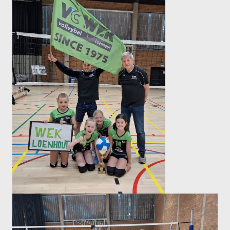
Recrea
Dames Recrea A
Dames Recrea B
Dames Recrea C
Heren Recrea A
Heren Recrea B
Heren Recrea C
KALENDER
CONTACT
GESCHIEDENIS