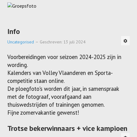
Meisjes U11-D
Meisjes U11 E
Info
Meisjes U13-A
Uncategorised
Geschreven: 13 juli 2024
Meisjes U13-B
Meisjes U13-C
Voorbereidingen voor seizoen 2024-2025 zijn in
wording.
Jongens U15
Kalenders van Volley Vlaanderen en Sporta-
competitie staan online.
Meisjes U15-A
De ploegfoto's worden dit jaar, in samenspraak
Meisjes U15-B
met de fotograaf, voorafgaand aan
thuiswedstrijden of trainingen genomen.
Jongens U17
Fijne zomervakantie gewenst!
Meisjes U17-A
Trotse bekerwinnaars + vice kampioen
Meisjes U17-B