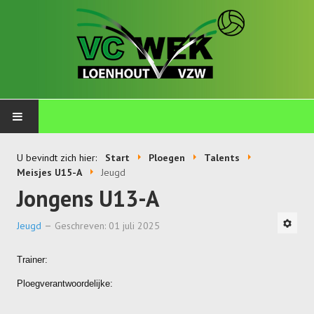
PLOEGEN
U bevindt zich hier:
Start
Ploegen
Talents
Meisjes U15-A
Jeugd
Talents
Jongens U13-A
Wekkids
Jeugd
Geschreven: 01 juli 2025
Jongens U11-A
Trainer:
Jongens U11-B
Ploegverantwoordelijke:
Jongens U11-C