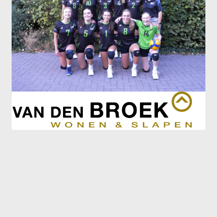
Recrea
Dames Recrea A
Dames Recrea B
Dames Recrea C
Heren Recrea A
Heren Recrea B
Heren Recrea C
KALENDER
CONTACT
GESCHIEDENIS