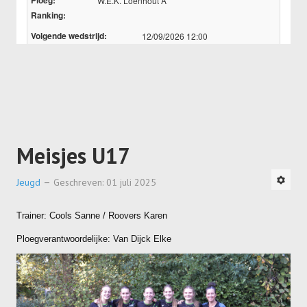
Dames
Dames A
Dames B
Dames C
Dames D
Meisjes U17
Dames E
Dames F
Jeugd
Geschreven: 01 juli 2025
Heren
Trainer: Cools Sanne / Roovers Karen
Heren A
Ploegverantwoordelijke: Van Dijck Elke
Heren B
Heren C