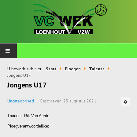
PLOEGEN
U bevindt zich hier:
Start
Ploegen
Talents
Jongens U17
Talents
Jongens U17
Wekkids
Uncategorised
Geschreven: 23 augustus 2021
Jongens U11-A
Trainers: Rik Van Aerde
Jongens U11-B
Ploegverantwoordelijke:
Jongens U11-C