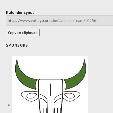
Dames
Kalender sync :
Dames A
Dames B
Copy to clipboard
Dames C
SPONSORS
Dames D
Dames E
Dames F
Heren
Heren A
Heren B
Heren C