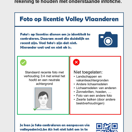
rekening te houden met onderstaande infofiche.
Meisjes U11-D
Meisjes U11 E
Meisjes U13-A
Meisjes U13-B
Meisjes U13-C
Jongens U15
Meisjes U15-A
Meisjes U15-B
Jongens U17
Meisjes U17-A
Meisjes U17-B