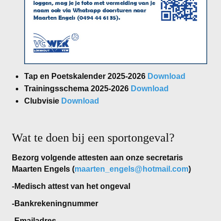
Dames
Dames A
Dames B
Dames C
Tap en Poetskalender 2025-2026
Download
Trainingsschema 2025-2026
Download
Dames D
Clubvisie
Download
Dames E
Dames F
Wat te doen bij een sportongeval?
Heren
Bezorg volgende attesten aan onze secretaris
Maarten Engels (
maarten_engels@hotmail.com
)
Heren A
-Medisch attest van het ongeval
Heren B
-Bankrekeningnummer
Heren C
-Emailadres