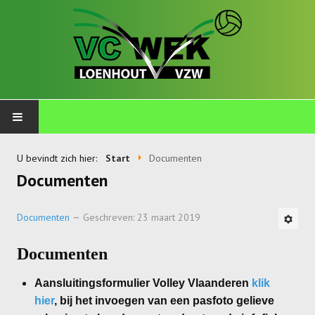
PLOEGEN
U bevindt zich hier:
Start
Documenten
Documenten
Talents
Wekkids
Documenten
Geschreven: 23 maart 2019
Jongens U11-A
Documenten
Jongens U11-B
Aansluitingsformulier Volley Vlaanderen
klik
Jongens U11-C
hier
, bij het invoegen van een pasfoto gelieve