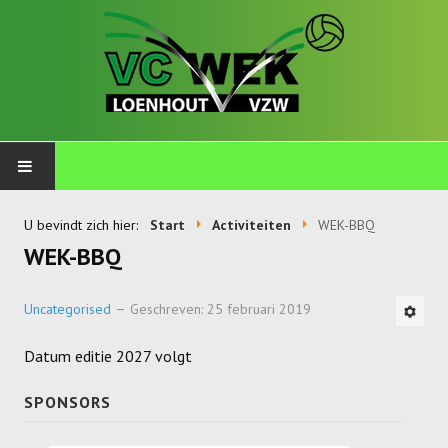
PLOEGEN
U bevindt zich hier:
Start
Activiteiten
WEK-BBQ
WEK-BBQ
Talents
Wekkids
Uncategorised
Geschreven: 25 februari 2019
Jongens U11-A
Datum editie 2027 volgt
Jongens U11-B
SPONSORS
Jongens U11-C