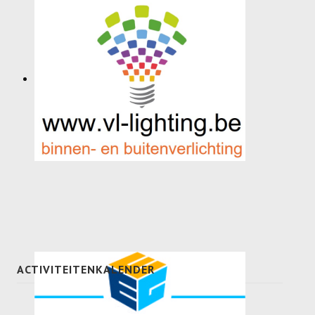
Meisjes U11-D
Meisjes U11 E
Meisjes U13-A
Meisjes U13-B
Meisjes U13-C
Jongens U15
Meisjes U15-A
Meisjes U15-B
Jongens U17
ACTIVITEITENKALENDER
Meisjes U17-A
Meisjes U17-B