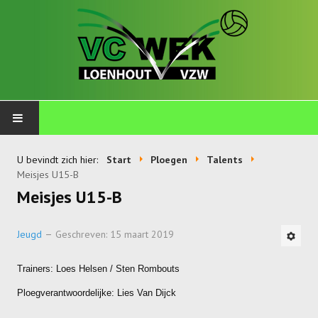
PLOEGEN
U bevindt zich hier:
Start
Ploegen
Talents
Meisjes U15-B
Talents
Meisjes U15-B
Wekkids
Jeugd
Geschreven: 15 maart 2019
Jongens U11-A
Trainers: Loes Helsen / Sten Rombouts
Jongens U11-B
Ploegverantwoordelijke: Lies Van Dijck
Jongens U11-C