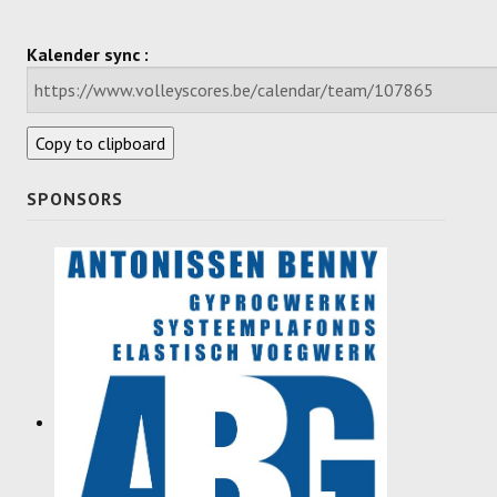
Dames
Kalender sync :
Dames A
Dames B
Copy to clipboard
Dames C
SPONSORS
Dames D
Dames E
Dames F
Heren
Heren A
Heren B
Heren C