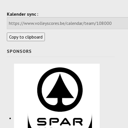
Dames
Kalender sync :
Dames A
Dames B
Copy to clipboard
Dames C
SPONSORS
Dames D
Dames E
Dames F
Heren
Heren A
Heren B
Heren C