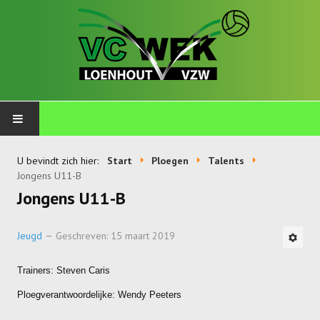
PLOEGEN
U bevindt zich hier:
Start
Ploegen
Talents
Jongens U11-B
Talents
Jongens U11-B
Wekkids
Jeugd
Geschreven: 15 maart 2019
Jongens U11-A
Trainers: Steven Caris
Jongens U11-B
Ploegverantwoordelijke: Wendy Peeters
Jongens U11-C