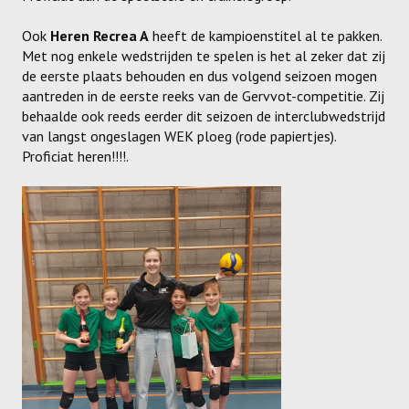
Meisjes U11-D
Ook
Heren Recrea A
heeft de kampioenstitel al te pakken.
Meisjes U11 E
Met nog enkele wedstrijden te spelen is het al zeker dat zij
de eerste plaats behouden en dus volgend seizoen mogen
Meisjes U13-A
aantreden in de eerste reeks van de Gervvot-competitie. Zij
behaalde ook reeds eerder dit seizoen de interclubwedstrijd
Meisjes U13-B
van langst ongeslagen WEK ploeg (rode papiertjes).
Proficiat heren!!!!.
Meisjes U13-C
Jongens U15
Meisjes U15-A
Meisjes U15-B
Jongens U17
Meisjes U17-A
Meisjes U17-B