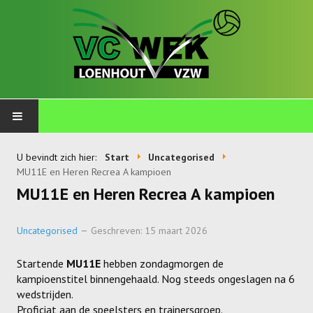
PLOEGEN
U bevindt zich hier:
Start
Uncategorised
MU11E en Heren Recrea A kampioen
Talents
MU11E en Heren Recrea A kampioen
Wekkids
Uncategorised
Geschreven: 15 maart 2026
Jongens U11-A
Startende
MU11E
hebben zondagmorgen de
Jongens U11-B
kampioenstitel binnengehaald. Nog steeds ongeslagen na 6
wedstrijden.
Jongens U11-C
Proficiat aan de speelsters en trainersgroep.