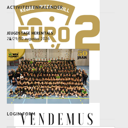
SPONSORS
ACTIVITEITENKALENDER
ACTIVITEITEN
JEUGDSTAGE
JEUGDSTAGE HERENTALS
28/29/30 augustus 2026
WEK-BBQ
WINTER WEEKEND
JEUGDDAG
BEACHVOLLEY
DOCUMENTEN
CLUBSHOP
LOGIN FORM
LIVE SCORE