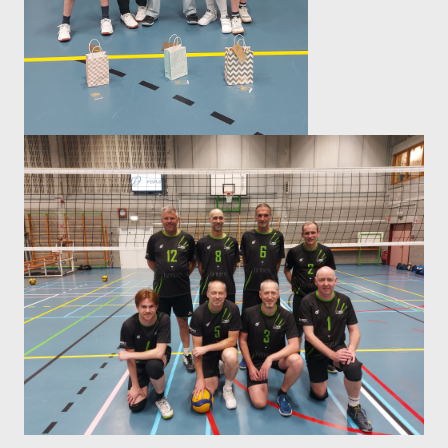
Dames
Dames A
Dames B
Dames C
Dames D
Dames E
Dames F
Heren
Heren A
Heren B
Heren C