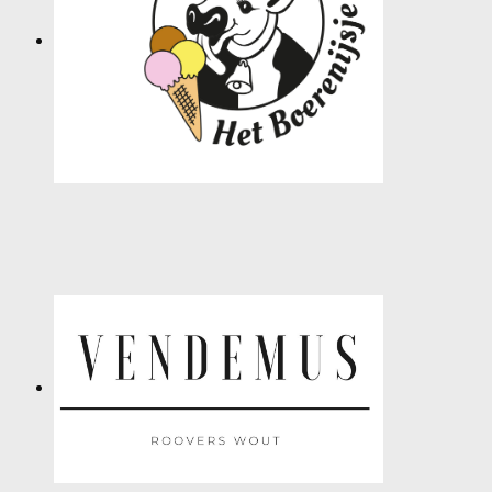
SPONSORS
ACTIVITEITEN
JEUGDSTAGE
WEK-BBQ
WINTER WEEKEND
JEUGDDAG
BEACHVOLLEY
DOCUMENTEN
CLUBSHOP
LIVE SCORE