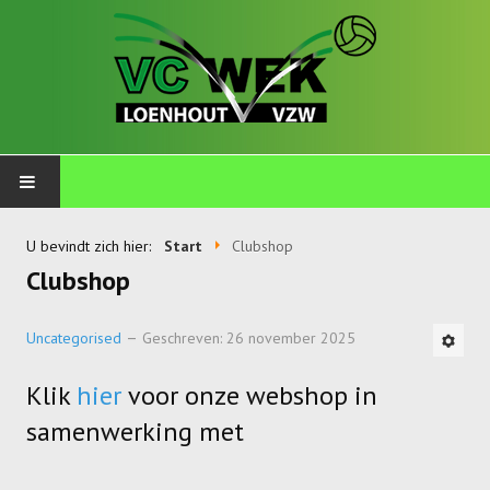
PLOEGEN
U bevindt zich hier:
Start
Clubshop
Clubshop
Talents
Wekkids
Uncategorised
Geschreven: 26 november 2025
Jongens U11-A
Klik
hier
voor onze webshop in
Jongens U11-B
samenwerking met
Jongens U11-C