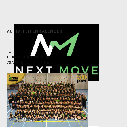
Dames
Dames A
Dames B
ACTIVITEITENKALENDER
Dames C
Dames D
JEUGDSTAGE HERENTALS
28/29/30 augustus 2026
Dames E
Dames F
Heren
Heren A
Heren B
Heren C