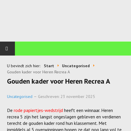
PLOEGEN
U bevindt zich hier:
Start
Uncategorised
Gouden kader voor Heren Recrea A
Talents
Gouden kader voor Heren Recrea A
Wekkids
Uncategorised
Geschreven: 23 november 2025
Jongens U11-A
De
rode papiertjes-wedstrijd
heeft een winnaar. Heren
Jongens U11-B
recrea 5 zijn het langst ongeslagen gebleven en verdienen
terecht de gouden kader rond hun klassement. Met
Jongens U11-C
inmiddels al 5 overwinningen hopen ze dat nog lang vol te