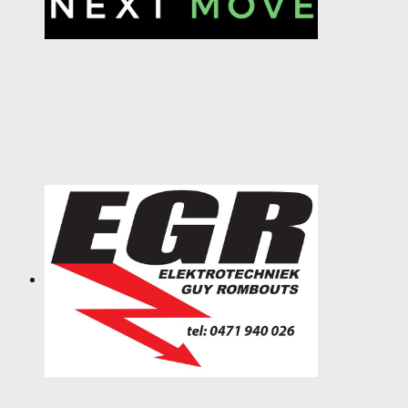
SPONSORS
ACTIVITEITEN
JEUGDSTAGE
WEK-BBQ
WINTER WEEKEND
JEUGDDAG
BEACHVOLLEY
DOCUMENTEN
CLUBSHOP
LIVE SCORE