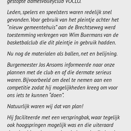
gestopte damesvolleyclub VOCLO.
SPONSORS
Leden, spelers en speelsters waren redelijk snel
ACTIVITEITEN
gevonden. Voor gebruik van het pleintje achter het
“nieuw gemeentehuis” aan de Brechtseweg werd
JEUGDSTAGE
toestemming verkregen van Wim Buermans van de
basketbalclub die dit pleintje in gebruik hadden.
WEK-BBQ
Nu nog de materialen als ballen, net en belijning.
WINTER WEEKEND
Burgemeester Jos Ansoms informeerde naar onze
JEUGDDAG
plannen met de club en of die dermate serieus
waren. Bijvoorbeeld om deel te nemen aan een
BEACHVOLLEY
competitie zodat hij mogelijkheden kreeg om voor
DOCUMENTEN
ons iets te kunnen “doen”.
Natuurlijk waren wij dat van plan!
CLUBSHOP
Hij faciliteerde met een verspringbak, waar tegelijk
LIVE SCORE
ook hoogspringen mogelijk was en die uiteraard