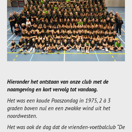
Meisjes U11-D
Meisjes U11 E
Meisjes U13-A
Meisjes U13-B
Meisjes U13-C
Jongens U15
Meisjes U15-A
Hieronder het ontstaan van onze club met de
naamgeving en kort vervolg tot vandaag.
Meisjes U15-B
Het was een koude Paaszondag in 1975, 2 à 3
Jongens U17
graden boven nul en een zwakke wind uit het
Meisjes U17-A
noordwesten.
Meisjes U17-B
Het was ook de dag dat de vrienden-voetbalclub “De