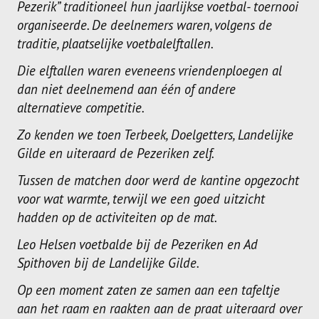
Pezerik” traditioneel hun jaarlijkse voetbal- toernooi
Dames
organiseerde. De deelnemers waren, volgens de
traditie, plaatselijke voetbalelftallen.
Dames A
Die elftallen waren eveneens vriendenploegen al
Dames B
dan niet deelnemend aan één of andere
Dames C
alternatieve competitie.
Dames D
Zo kenden we toen Terbeek, Doelgetters, Landelijke
Gilde en uiteraard de Pezeriken zelf.
Dames E
Tussen de matchen door werd de kantine opgezocht
Dames F
voor wat warmte, terwijl we een goed uitzicht
hadden op de activiteiten op de mat.
Heren
Leo Helsen voetbalde bij de Pezeriken en Ad
Heren A
Spithoven bij de Landelijke Gilde.
Heren B
Op een moment zaten ze samen aan een tafeltje
Heren C
aan het raam en raakten aan de praat uiteraard over