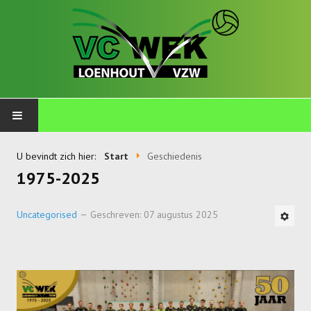
PLOEGEN
U bevindt zich hier:
Start
Geschiedenis
1975-2025
Talents
Wekkids
Uncategorised
Geschreven: 07 augustus 2025
Jongens U11-A
Jongens U11-B
Jongens U11-C