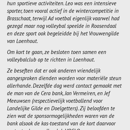
hun sportieve activiteiten. Leo was een intensieve
Recrea
sporter, toen vooral actief in de wintercompetitie in
Dames Recrea A
Brasschaat, terwijl Ad voetbal eigenlijk vaarwel had
gezegd maar nog volleybal speelde in Roosendaal
Dames Recrea B
en deze sport ook begeleidde bij het Vrouwengilde
van Loenhout.
Dames Recrea C
Om kort te gaan, ze besloten toen samen een
Heren Recrea A
volleybalclub op te richten in Loenhout.
Heren Recrea B
Ze beseften dat er ook anderen vriendelijk
Heren Recrea C
aangesproken dienden worden voor materiële steun
allerhande. Dezelfde dag werd contact gemaakt met
KALENDER
de man van de Cera bank, Jan Vermeiren, en Jef
Meeuwsen (respectievelijk voetballend voor
CONTACT
Landelijke Gilde en Doelgetters). Zij beloofden te
zien wat de sponsormogelijkheden waren van de
GESCHIEDENIS
bank alsook de kas-toestand van de kort daarvoor