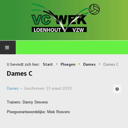
PLOEGEN
U bevindt zich hier:
Start
Ploegen
Dames
Dames C
Dames C
Talents
Wekkids
Dames
Geschreven: 13 maart 2019
Jongens U11-A
Trainers: Danny Stevens
Jongens U11-B
Ploegverantwoordelijke: Miek Roovers
Jongens U11-C