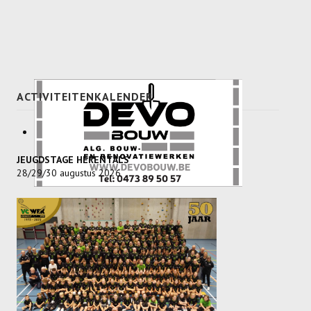
Recrea
Dames Recrea A
Dames Recrea B
ACTIVITEITENKALENDER
Dames Recrea C
Heren Recrea A
Heren Recrea B
JEUGDSTAGE HERENTALS
28/29/30 augustus 2026
Heren Recrea C
KALENDER
CONTACT
GESCHIEDENIS