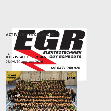
Recrea
Dames Recrea A
Dames Recrea B
ACTIVITEITENKALENDER
Dames Recrea C
Heren Recrea A
Heren Recrea B
JEUGDSTAGE HERENTALS
28/29/30 augustus 2026
Heren Recrea C
KALENDER
CONTACT
GESCHIEDENIS