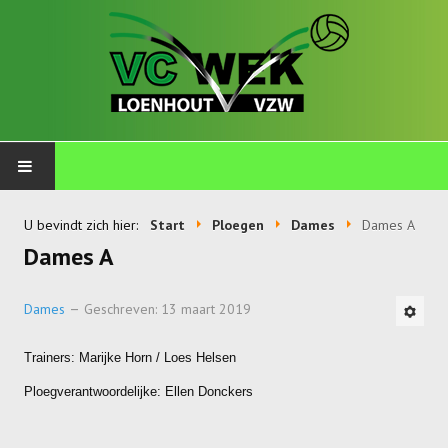
PLOEGEN
U bevindt zich hier:
Start
Ploegen
Dames
Dames A
Dames A
Talents
Wekkids
Dames
Geschreven: 13 maart 2019
Jongens U11-A
Trainers: Marijke Horn / Loes Helsen
Jongens U11-B
Ploegverantwoordelijke: Ellen Donckers
Jongens U11-C