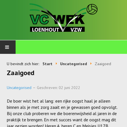
PLOEGEN
U bevindt zich hier:
Start
Uncategorised
Zaaigoed
Zaaigoed
Talents
Wekkids
Uncategorised
Geschreven: 02 juni 2022
Jongens U11-A
De boer wist het al lang: een rijke oogst haal je alleen
binnen als je met zorg zaait en je gewassen goed opvolgt.
Jongens U11-B
Bij onze club proberen we die boerenwijsheid al jaren in de
praktijk te brengen. En met succes want de oogst mag dit
Jongens U11-C
jaar gezien worden! Heren A, heren C en Meisjes U17B