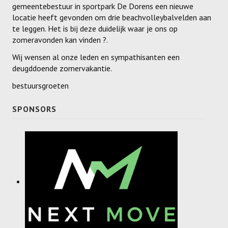
gemeentebestuur in sportpark De Dorens een nieuwe
Dames
locatie heeft gevonden om drie beachvolleybalvelden aan
te leggen. Het is bij deze duidelijk waar je ons op
Dames A
zomeravonden kan vinden ?.
Dames B
Wij wensen al onze leden en sympathisanten een
deugddoende zomervakantie.
Dames C
bestuursgroeten
Dames D
SPONSORS
Dames E
Dames F
Heren
Heren A
Heren B
Heren C