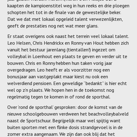
kaapten de kampioenstitel weg in hun reeks en drie ploegen
Meisjes U11-D
schopten het tot in de finale van de gewestelijke beker.
Meisjes U11 E
Dat we dat met lokaal opgeleid talent verwezenlijkten,
geeft de prestaties nog net wat meer glans.
Meisjes U13-A
Er staat overigens ook naast het terrein veel lokaal talent.
Leo Helsen, Chris Hendrickx en Ronny van Hout hebben zich
Meisjes U13-B
vanuit het bestuur jarenlang (tientallen!) ingezet om
Meisjes U13-C
volleybal in Loenhout een plaats te geven en verder uit te
bouwen. Chris en Ronny hebben hun taken vorig jaar
Jongens U15
overgedragen. Leo heeft er als voorzitter nog een
bonusjaar aan vastgeplakt maar kiest nu ook een
Meisjes U15-A
welverdiend pensioen. Een geweldige “bedankt” is hier echt
wel op z’n plaats. We hopen hen in de toekomst nog
Meisjes U15-B
regelmatig tegen te komen in of rond de sporthal.
Jongens U17
Over ‘rond de sporthal’ gesproken: door de komst van de
nieuwe schoolgebouwen verdween het beachvolleybalveld
Meisjes U17-A
naast de Sportschuur. Begrijpelijk maar wel spijtig want
buiten sporten met een flinke dosis strandgevoel is in de
Meisjes U17-B
zomer extra aangenaam. We zijn dan ook blij dat het