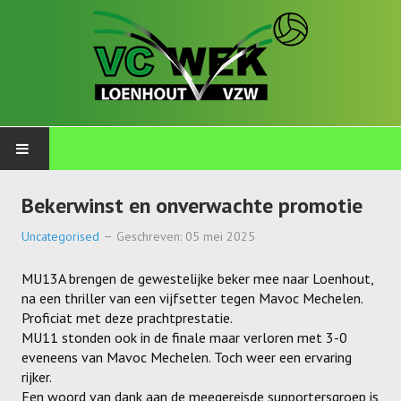
PLOEGEN
Bekerwinst en onverwachte promotie
Talents
Uncategorised
Geschreven: 05 mei 2025
Wekkids
MU13A brengen de gewestelijke beker mee naar Loenhout,
na een thriller van een vijfsetter tegen Mavoc Mechelen.
Jongens U11-A
Proficiat met deze prachtprestatie.
MU11 stonden ook in de finale maar verloren met 3-0
Jongens U11-B
eveneens van Mavoc Mechelen. Toch weer een ervaring
rijker.
Jongens U11-C
Een woord van dank aan de meegereisde supportersgroep is