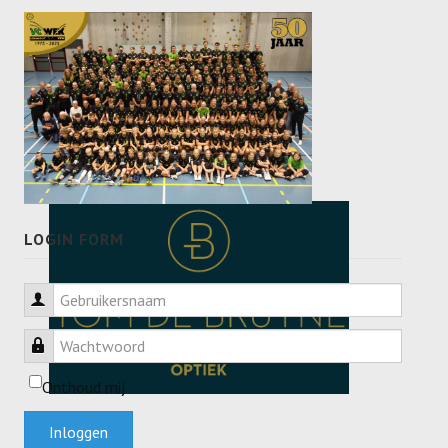
LOGIN FORM
Gebruikersnaam
Wachtwoord
Onthoud mij
Inloggen