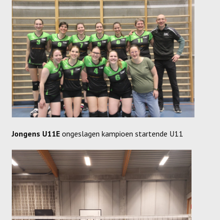
SPONSORS
ACTIVITEITEN
JEUGDSTAGE
WEK-BBQ
WINTER WEEKEND
JEUGDDAG
BEACHVOLLEY
Jongens U11E
ongeslagen kampioen startende U11
DOCUMENTEN
CLUBSHOP
LIVE SCORE