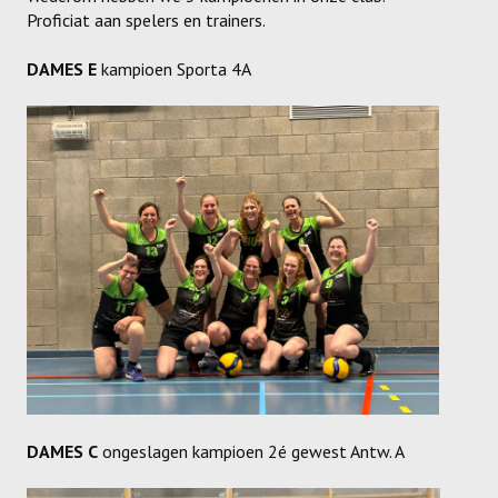
Proficiat aan spelers en trainers.
Recrea
Dames Recrea A
DAMES E
kampioen Sporta 4A
Dames Recrea B
Dames Recrea C
Heren Recrea A
Heren Recrea B
Heren Recrea C
KALENDER
CONTACT
DAMES C
ongeslagen kampioen 2é gewest Antw. A
GESCHIEDENIS