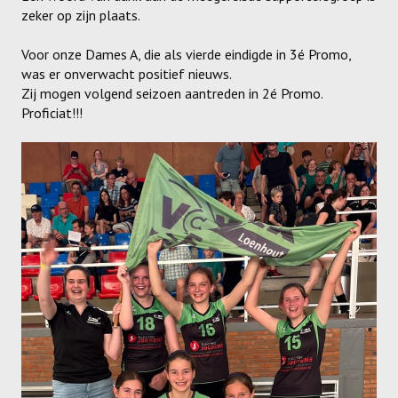
zeker op zijn plaats.
Meisjes U11-D
Meisjes U11 E
Voor onze Dames A, die als vierde eindigde in 3é Promo,
was er onverwacht positief nieuws.
Meisjes U13-A
Zij mogen volgend seizoen aantreden in 2é Promo.
Proficiat!!!
Meisjes U13-B
Meisjes U13-C
Jongens U15
Meisjes U15-A
Meisjes U15-B
Jongens U17
Meisjes U17-A
Meisjes U17-B