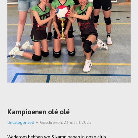
Dames
Dames A
Dames B
Dames C
Dames D
Dames E
Dames F
Heren
Heren A
Kampioenen olé olé
Heren B
Uncategorised
Geschreven: 23 maart 2025
Heren C
Wederom hebben we 3 kampioenen in onze club.