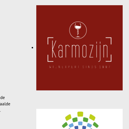
 de
haalde
.