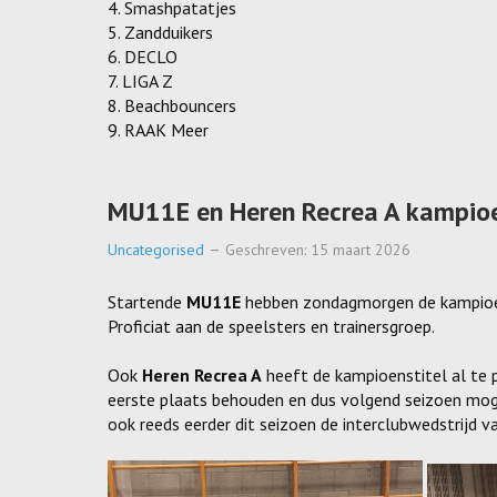
4. Smashpatatjes
5. Zandduikers
6. DECLO
7. LIGA Z
8. Beachbouncers
9. RAAK Meer
MU11E en Heren Recrea A kampio
Uncategorised
Geschreven: 15 maart 2026
Startende
MU11E
hebben zondagmorgen de kampioens
Proficiat aan de speelsters en trainersgroep.
Ook
Heren Recrea A
heeft de kampioenstitel al te p
eerste plaats behouden en dus volgend seizoen moge
ook reeds eerder dit seizoen de interclubwedstrijd va