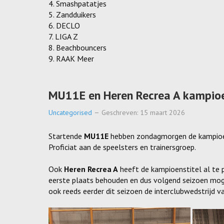
4. Smashpatatjes
5. Zandduikers
6. DECLO
7. LIGA Z
8. Beachbouncers
9. RAAK Meer
MU11E en Heren Recrea A kampio
Uncategorised
Geschreven: 15 maart 2026
Startende
MU11E
hebben zondagmorgen de kampioens
Proficiat aan de speelsters en trainersgroep.
Ook
Heren Recrea A
heeft de kampioenstitel al te p
eerste plaats behouden en dus volgend seizoen moge
ook reeds eerder dit seizoen de interclubwedstrijd va