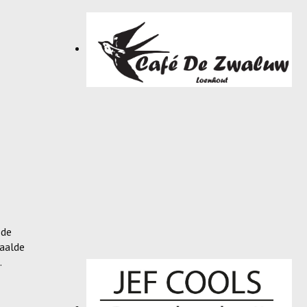
 de
haalde
.