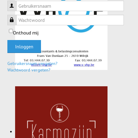
Gebruikersnaam
Wachtwoord
Onthoud mij
Inloggen
Gebruikersnaam vergeten?
Wachtwoord vergeten?