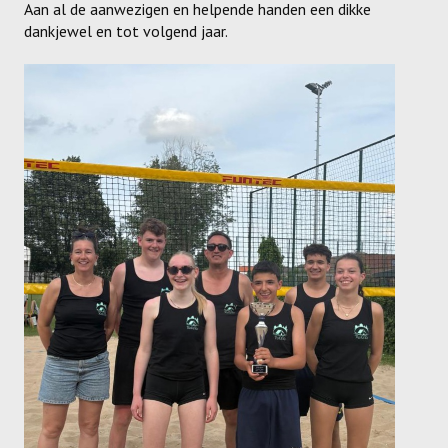
Aan al de aanwezigen en helpende handen een dikke
Dames
dankjewel en tot volgend jaar.
Dames A
Dames B
Dames C
Dames D
Dames E
Dames F
Heren
Heren A
Heren B
Heren C