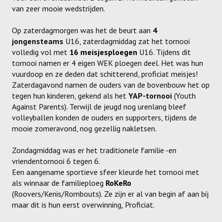
van zeer mooie wedstrijden.
Meisjes U11-D
Meisjes U11 E
Op zaterdagmorgen was het de beurt aan
4
jongensteams
U16, zaterdagmiddag zat het tornooi
Meisjes U13-A
volledig vol met
16 meisjesploegen
U16. Tijdens dit
tornooi namen er 4 eigen WEK ploegen deel. Het was hun
Meisjes U13-B
vuurdoop en ze deden dat schitterend, proficiat meisjes!
Zaterdagavond namen de ouders van de bovenbouw het op
Meisjes U13-C
tegen hun kinderen, gekend als het
YAP-tornooi
(Youth
Against Parents). Terwijl de jeugd nog urenlang bleef
Jongens U15
volleyballen konden de ouders en supporters, tijdens de
mooie zomeravond, nog gezellig nakletsen.
Meisjes U15-A
Zondagmiddag was er het traditionele familie -en
Meisjes U15-B
vriendentornooi 6 tegen 6.
Jongens U17
Een aangename sportieve sfeer kleurde het tornooi met
als winnaar de familieploeg
RoKeRo
Meisjes U17-A
(Roovers/Kenis/Rombouts). Ze zijn er al van begin af aan bij
maar dit is hun eerst overwinning, Proficiat.
Meisjes U17-B