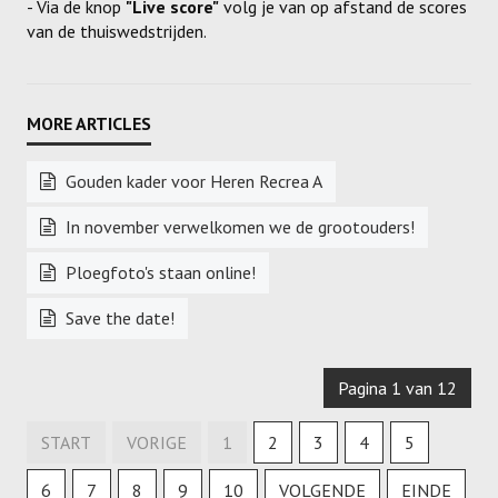
- Via de knop
"Live score"
volg je van op afstand de scores
van de thuiswedstrijden.
Gouden kader voor Heren Recrea A
In november verwelkomen we de grootouders!
Ploegfoto's staan online!
Save the date!
Pagina 1 van 12
START
VORIGE
1
2
3
4
5
6
7
8
9
10
VOLGENDE
EINDE