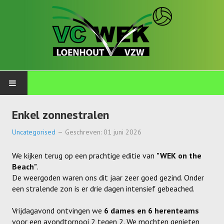
PLOEGEN
Enkel zonnestralen
Talents
Uncategorised
Geschreven: 01 juni 2026
Wekkids
We kijken terug op een prachtige editie van
"WEK on the
Beach"
.
Jongens U11-A
De weergoden waren ons dit jaar zeer goed gezind. Onder
een stralende zon is er drie dagen intensief gebeached.
Jongens U11-B
Vrijdagavond ontvingen we
6 dames en 6 herenteams
Jongens U11-C
voor een avondtornooi 2 tegen 2. We mochten genieten