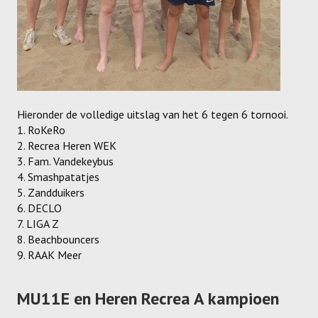
Recrea
Dames Recrea A
Dames Recrea B
Dames Recrea C
Hieronder de volledige uitslag van het 6 tegen 6 tornooi.
Heren Recrea A
1. RoKeRo
2. Recrea Heren WEK
Heren Recrea B
3. Fam. Vandekeybus
4. Smashpatatjes
Heren Recrea C
5. Zandduikers
6. DECLO
KALENDER
7. LIGA Z
8. Beachbouncers
CONTACT
9. RAAK Meer
GESCHIEDENIS
MU11E en Heren Recrea A kampioen