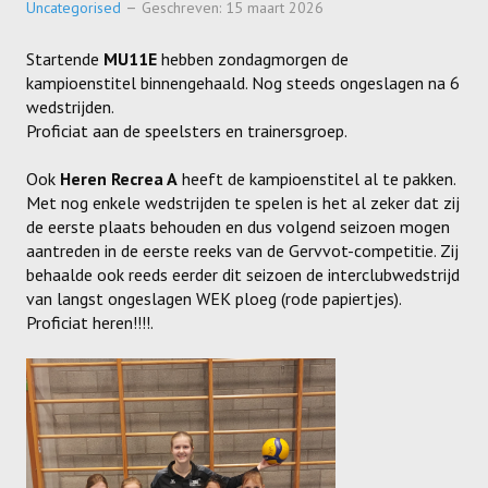
Uncategorised
Geschreven: 15 maart 2026
SPONSORS
Startende
MU11E
hebben zondagmorgen de
ACTIVITEITEN
kampioenstitel binnengehaald. Nog steeds ongeslagen na 6
wedstrijden.
JEUGDSTAGE
Proficiat aan de speelsters en trainersgroep.
WEK-BBQ
Ook
Heren Recrea A
heeft de kampioenstitel al te pakken.
Met nog enkele wedstrijden te spelen is het al zeker dat zij
WINTER WEEKEND
de eerste plaats behouden en dus volgend seizoen mogen
aantreden in de eerste reeks van de Gervvot-competitie. Zij
JEUGDDAG
behaalde ook reeds eerder dit seizoen de interclubwedstrijd
BEACHVOLLEY
van langst ongeslagen WEK ploeg (rode papiertjes).
Proficiat heren!!!!.
DOCUMENTEN
CLUBSHOP
LIVE SCORE