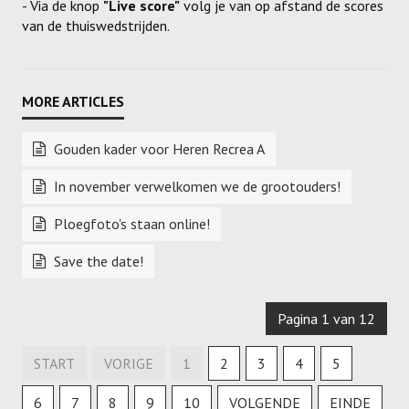
- Via de knop
"Live score"
volg je van op afstand de scores
van de thuiswedstrijden.
Gouden kader voor Heren Recrea A
In november verwelkomen we de grootouders!
Ploegfoto's staan online!
Save the date!
Pagina 1 van 12
START
VORIGE
1
2
3
4
5
6
7
8
9
10
VOLGENDE
EINDE