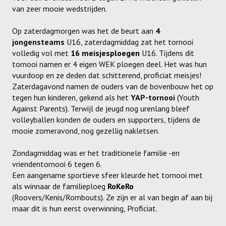
van zeer mooie wedstrijden.
Meisjes U11-D
Meisjes U11 E
Op zaterdagmorgen was het de beurt aan
4
jongensteams
U16, zaterdagmiddag zat het tornooi
Meisjes U13-A
volledig vol met
16 meisjesploegen
U16. Tijdens dit
tornooi namen er 4 eigen WEK ploegen deel. Het was hun
Meisjes U13-B
vuurdoop en ze deden dat schitterend, proficiat meisjes!
Zaterdagavond namen de ouders van de bovenbouw het op
Meisjes U13-C
tegen hun kinderen, gekend als het
YAP-tornooi
(Youth
Against Parents). Terwijl de jeugd nog urenlang bleef
Jongens U15
volleyballen konden de ouders en supporters, tijdens de
mooie zomeravond, nog gezellig nakletsen.
Meisjes U15-A
Zondagmiddag was er het traditionele familie -en
Meisjes U15-B
vriendentornooi 6 tegen 6.
Jongens U17
Een aangename sportieve sfeer kleurde het tornooi met
als winnaar de familieploeg
RoKeRo
Meisjes U17-A
(Roovers/Kenis/Rombouts). Ze zijn er al van begin af aan bij
maar dit is hun eerst overwinning, Proficiat.
Meisjes U17-B