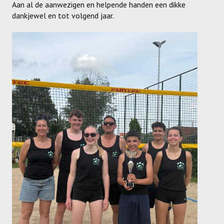
Aan al de aanwezigen en helpende handen een dikke
Dames
dankjewel en tot volgend jaar.
Dames A
Dames B
Dames C
Dames D
Dames E
Dames F
Heren
Heren A
Heren B
Heren C