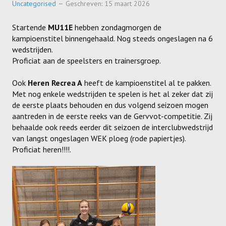
Uncategorised
Geschreven: 15 maart 2026
SPONSORS
Startende
MU11E
hebben zondagmorgen de
ACTIVITEITEN
kampioenstitel binnengehaald. Nog steeds ongeslagen na 6
wedstrijden.
JEUGDSTAGE
Proficiat aan de speelsters en trainersgroep.
WEK-BBQ
Ook
Heren Recrea A
heeft de kampioenstitel al te pakken.
Met nog enkele wedstrijden te spelen is het al zeker dat zij
WINTER WEEKEND
de eerste plaats behouden en dus volgend seizoen mogen
aantreden in de eerste reeks van de Gervvot-competitie. Zij
JEUGDDAG
behaalde ook reeds eerder dit seizoen de interclubwedstrijd
BEACHVOLLEY
van langst ongeslagen WEK ploeg (rode papiertjes).
Proficiat heren!!!!.
DOCUMENTEN
CLUBSHOP
LIVE SCORE