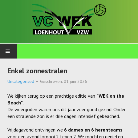
PLOEGEN
Enkel zonnestralen
Talents
Uncategorised
Geschreven: 01 juni 2026
Wekkids
We kijken terug op een prachtige editie van
"WEK on the
Beach"
.
Jongens U11-A
De weergoden waren ons dit jaar zeer goed gezind. Onder
een stralende zon is er drie dagen intensief gebeached.
Jongens U11-B
Vrijdagavond ontvingen we
6 dames en 6 herenteams
Jongens U11-C
voor een avondtornooi 2 tegen 2. We mochten genieten